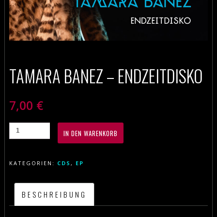
TAMARA BANEZ – ENDZEITDISKO
7,00
€
IN DEN WARENKORB
KATEGORIEN:
CDS
,
EP
BESCHREIBUNG