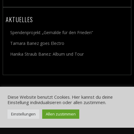
AKTUELLES
Spendenprojekt „Gemälde für den Frieden“
Tamara Banez goes Electro
Hanika Straub Banez: Album und Tour
Diese Website benutzt Cookies. Hier kannst du deine
Einstellung individualisieren oder allen zustimmen.
Einstellungen
Allen zustimmen
TAMARA BANEZ | SINGERSONGWRITERIN* AM PIANO UND SYNTH