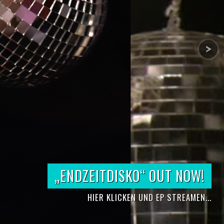
„ENTFREUNDE DICH“ OUT NOW!
„ENDZEITDISKO“ OUT NOW!
HANIKA STRAUB BANEZ
HIER KLICKEN UND ALBUM BESTELLEN...
HIER KLICKEN UND EP STREAMEN...
HIER KLICKEN FÜRS VIDEO...